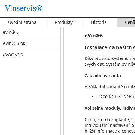
Vinservis®
Úvodní strana
Produkty
Historie
Cení
eVin® 6
eVin®6
eVin® Blok
Instalace na našich 
eVOC v3.9
Díky provozu systému na 
svých dat. Systém eVin®6 
Základní varianta
V základní variantě nabí
1.200 Kč bez DPH 
Volitelné moduly, indivi
Cena, kterou zaplatíte, 
individuální nastavení.
bližší informace a cenov