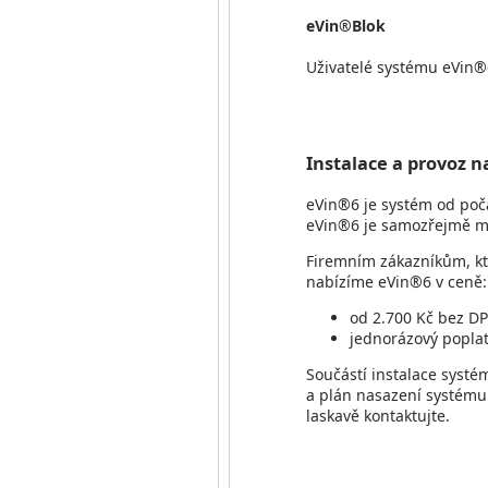
eVin®Blok
Uživatelé systému eVin®6
Instalace a provoz n
eVin®6 je systém od počá
eVin®6 je samozřejmě mo
Firemním zákazníkům, kte
nabízíme eVin®6 v ceně:
od 2.700 Kč bez DP
jednorázový popla
Součástí instalace systé
a plán nasazení systému 
laskavě kontaktujte.